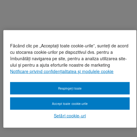
Făcând clic pe „Acceptați toate cookie-urile”, sunteți de acord
cu stocarea cookie-urilor pe dispozitivul dvs. pentru a
îmbunătăți navigarea pe site, pentru a analiza utilizarea site-
ului și pentru a ajuta eforturile noastre de marketing
Notificare privind confidențialitatea și modulele cookie
Respingeți toate
Accept toate cookie-urile
Setări cookie-uri