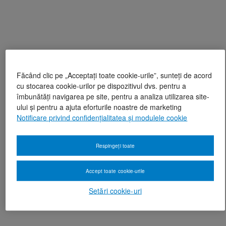
Făcând clic pe „Acceptați toate cookie-urile”, sunteți de acord
cu stocarea cookie-urilor pe dispozitivul dvs. pentru a
îmbunătăți navigarea pe site, pentru a analiza utilizarea site-
ului și pentru a ajuta eforturile noastre de marketing
Notificare privind confidențialitatea și modulele cookie
Respingeți toate
Accept toate cookie-urile
Setări cookie-uri