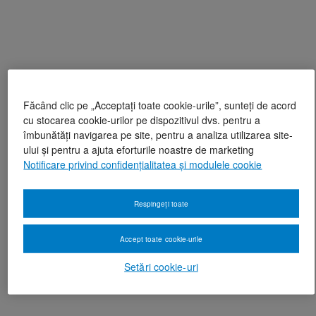
Făcând clic pe „Acceptați toate cookie-urile”, sunteți de acord
cu stocarea cookie-urilor pe dispozitivul dvs. pentru a
îmbunătăți navigarea pe site, pentru a analiza utilizarea site-
ului și pentru a ajuta eforturile noastre de marketing
Notificare privind confidențialitatea și modulele cookie
Respingeți toate
Accept toate cookie-urile
Setări cookie-uri