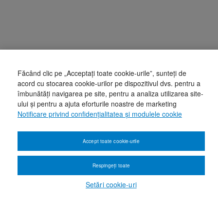
Făcând clic pe „Acceptați toate cookie-urile”, sunteți de
acord cu stocarea cookie-urilor pe dispozitivul dvs. pentru a
îmbunătăți navigarea pe site, pentru a analiza utilizarea site-
ului și pentru a ajuta eforturile noastre de marketing
Notificare privind confidențialitatea și modulele cookie
Accept toate cookie-urile
Respingeți toate
Setări cookie-uri