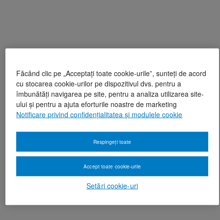
Făcând clic pe „Acceptați toate cookie-urile”, sunteți de acord
cu stocarea cookie-urilor pe dispozitivul dvs. pentru a
îmbunătăți navigarea pe site, pentru a analiza utilizarea site-
ului și pentru a ajuta eforturile noastre de marketing
Notificare privind confidențialitatea și modulele cookie
Respingeți toate
Accept toate cookie-urile
Setări cookie-uri