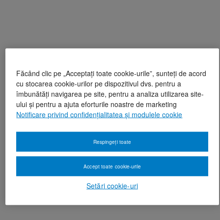
Făcând clic pe „Acceptați toate cookie-urile”, sunteți de acord
cu stocarea cookie-urilor pe dispozitivul dvs. pentru a
îmbunătăți navigarea pe site, pentru a analiza utilizarea site-
ului și pentru a ajuta eforturile noastre de marketing
Notificare privind confidențialitatea și modulele cookie
Respingeți toate
Accept toate cookie-urile
Setări cookie-uri