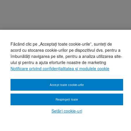
Făcând clic pe „Acceptați toate cookie-urile”, sunteți de
acord cu stocarea cookie-urilor pe dispozitivul dvs. pentru a
îmbunătăți navigarea pe site, pentru a analiza utilizarea site-
ului și pentru a ajuta eforturile noastre de marketing
Notificare privind confidențialitatea și modulele cookie
Accept toate cookie-urile
Respingeți toate
Setări cookie-uri