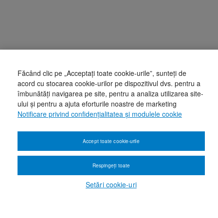
Făcând clic pe „Acceptați toate cookie-urile”, sunteți de
acord cu stocarea cookie-urilor pe dispozitivul dvs. pentru a
îmbunătăți navigarea pe site, pentru a analiza utilizarea site-
ului și pentru a ajuta eforturile noastre de marketing
Notificare privind confidențialitatea și modulele cookie
Accept toate cookie-urile
Respingeți toate
Setări cookie-uri