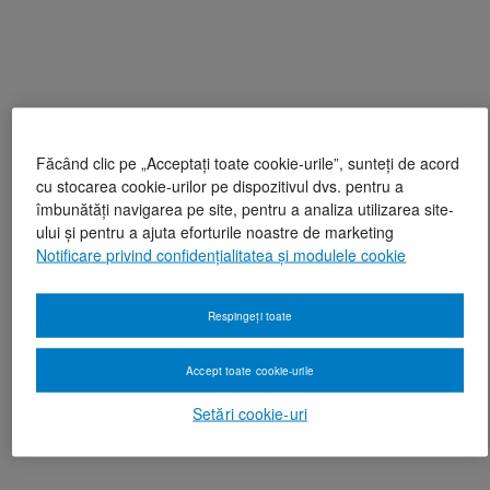
Făcând clic pe „Acceptați toate cookie-urile”, sunteți de acord
cu stocarea cookie-urilor pe dispozitivul dvs. pentru a
îmbunătăți navigarea pe site, pentru a analiza utilizarea site-
ului și pentru a ajuta eforturile noastre de marketing
Notificare privind confidențialitatea și modulele cookie
Respingeți toate
Accept toate cookie-urile
Setări cookie-uri