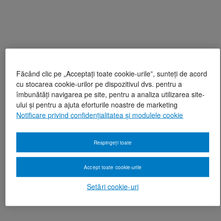
Făcând clic pe „Acceptați toate cookie-urile”, sunteți de acord
cu stocarea cookie-urilor pe dispozitivul dvs. pentru a
îmbunătăți navigarea pe site, pentru a analiza utilizarea site-
ului și pentru a ajuta eforturile noastre de marketing
Notificare privind confidențialitatea și modulele cookie
Respingeți toate
Accept toate cookie-urile
Setări cookie-uri