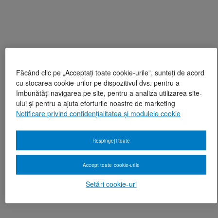
Făcând clic pe „Acceptați toate cookie-urile”, sunteți de acord
cu stocarea cookie-urilor pe dispozitivul dvs. pentru a
îmbunătăți navigarea pe site, pentru a analiza utilizarea site-
ului și pentru a ajuta eforturile noastre de marketing
Notificare privind confidențialitatea și modulele cookie
Respingeți toate
Accept toate cookie-urile
Setări cookie-uri