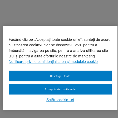
Făcând clic pe „Acceptați toate cookie-urile”, sunteți de acord
cu stocarea cookie-urilor pe dispozitivul dvs. pentru a
îmbunătăți navigarea pe site, pentru a analiza utilizarea site-
ului și pentru a ajuta eforturile noastre de marketing
Notificare privind confidențialitatea și modulele cookie
Respingeți toate
Accept toate cookie-urile
Setări cookie-uri