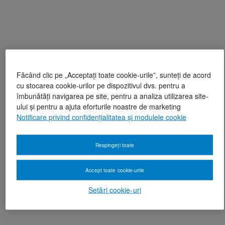
Făcând clic pe „Acceptați toate cookie-urile”, sunteți de acord
cu stocarea cookie-urilor pe dispozitivul dvs. pentru a
îmbunătăți navigarea pe site, pentru a analiza utilizarea site-
ului și pentru a ajuta eforturile noastre de marketing
Notificare privind confidențialitatea și modulele cookie
Respingeți toate
Accept toate cookie-urile
Setări cookie-uri