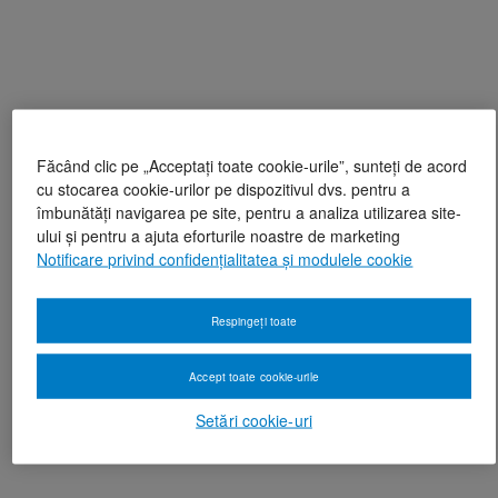
Făcând clic pe „Acceptați toate cookie-urile”, sunteți de acord
cu stocarea cookie-urilor pe dispozitivul dvs. pentru a
îmbunătăți navigarea pe site, pentru a analiza utilizarea site-
ului și pentru a ajuta eforturile noastre de marketing
Notificare privind confidențialitatea și modulele cookie
Respingeți toate
Accept toate cookie-urile
Setări cookie-uri