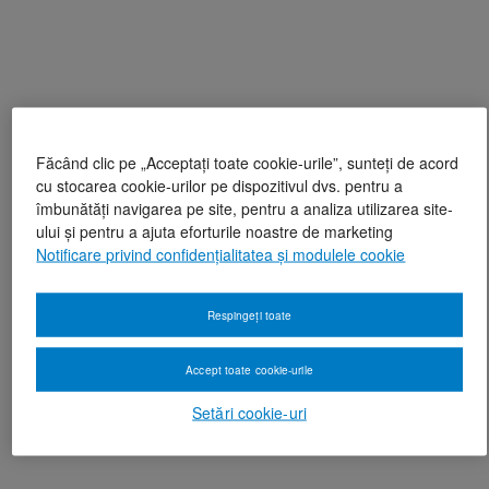
Făcând clic pe „Acceptați toate cookie-urile”, sunteți de acord
cu stocarea cookie-urilor pe dispozitivul dvs. pentru a
îmbunătăți navigarea pe site, pentru a analiza utilizarea site-
ului și pentru a ajuta eforturile noastre de marketing
Notificare privind confidențialitatea și modulele cookie
Respingeți toate
Accept toate cookie-urile
Setări cookie-uri