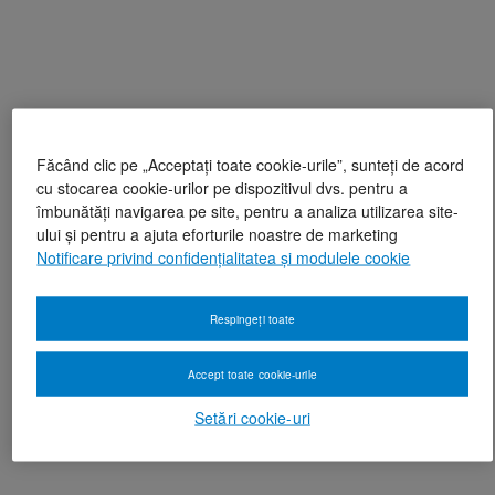
Făcând clic pe „Acceptați toate cookie-urile”, sunteți de acord
cu stocarea cookie-urilor pe dispozitivul dvs. pentru a
îmbunătăți navigarea pe site, pentru a analiza utilizarea site-
ului și pentru a ajuta eforturile noastre de marketing
Notificare privind confidențialitatea și modulele cookie
Respingeți toate
Accept toate cookie-urile
Setări cookie-uri