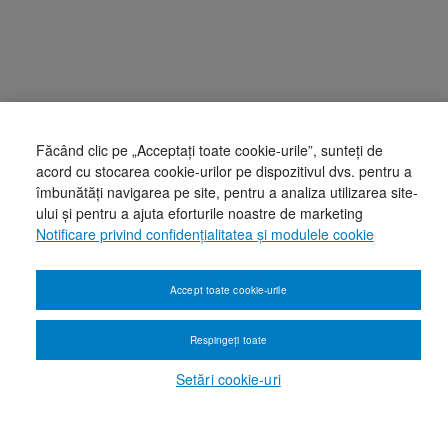
Făcând clic pe „Acceptați toate cookie-urile”, sunteți de
acord cu stocarea cookie-urilor pe dispozitivul dvs. pentru a
îmbunătăți navigarea pe site, pentru a analiza utilizarea site-
ului și pentru a ajuta eforturile noastre de marketing
Notificare privind confidențialitatea și modulele cookie
Accept toate cookie-urile
Respingeți toate
Setări cookie-uri