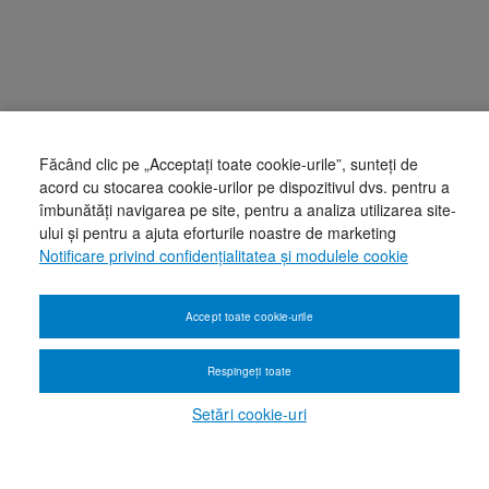
Făcând clic pe „Acceptați toate cookie-urile”, sunteți de
acord cu stocarea cookie-urilor pe dispozitivul dvs. pentru a
îmbunătăți navigarea pe site, pentru a analiza utilizarea site-
ului și pentru a ajuta eforturile noastre de marketing
Notificare privind confidențialitatea și modulele cookie
Accept toate cookie-urile
Respingeți toate
Setări cookie-uri