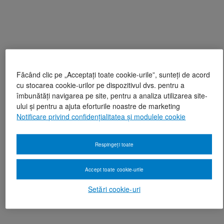
Făcând clic pe „Acceptați toate cookie-urile”, sunteți de acord
cu stocarea cookie-urilor pe dispozitivul dvs. pentru a
îmbunătăți navigarea pe site, pentru a analiza utilizarea site-
ului și pentru a ajuta eforturile noastre de marketing
Notificare privind confidențialitatea și modulele cookie
Respingeți toate
Accept toate cookie-urile
Setări cookie-uri