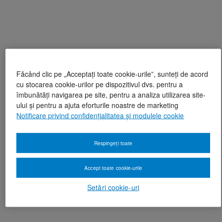
Făcând clic pe „Acceptați toate cookie-urile”, sunteți de acord
cu stocarea cookie-urilor pe dispozitivul dvs. pentru a
îmbunătăți navigarea pe site, pentru a analiza utilizarea site-
ului și pentru a ajuta eforturile noastre de marketing
Notificare privind confidențialitatea și modulele cookie
Respingeți toate
Accept toate cookie-urile
Setări cookie-uri