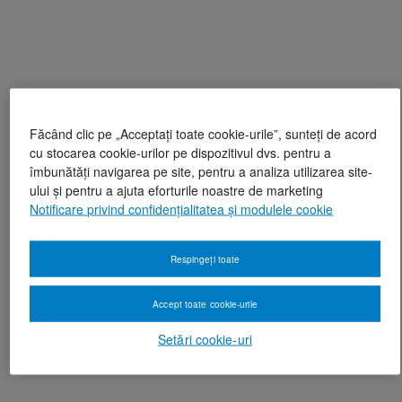
Făcând clic pe „Acceptați toate cookie-urile”, sunteți de acord
cu stocarea cookie-urilor pe dispozitivul dvs. pentru a
îmbunătăți navigarea pe site, pentru a analiza utilizarea site-
ului și pentru a ajuta eforturile noastre de marketing
Notificare privind confidențialitatea și modulele cookie
Respingeți toate
Accept toate cookie-urile
Setări cookie-uri