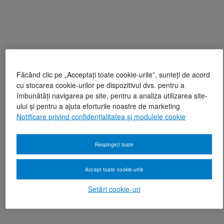
Făcând clic pe „Acceptați toate cookie-urile”, sunteți de acord
cu stocarea cookie-urilor pe dispozitivul dvs. pentru a
îmbunătăți navigarea pe site, pentru a analiza utilizarea site-
ului și pentru a ajuta eforturile noastre de marketing
Notificare privind confidențialitatea și modulele cookie
Respingeți toate
Accept toate cookie-urile
Setări cookie-uri