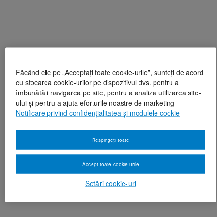
Făcând clic pe „Acceptați toate cookie-urile”, sunteți de acord
cu stocarea cookie-urilor pe dispozitivul dvs. pentru a
îmbunătăți navigarea pe site, pentru a analiza utilizarea site-
ului și pentru a ajuta eforturile noastre de marketing
Notificare privind confidențialitatea și modulele cookie
Respingeți toate
Accept toate cookie-urile
Setări cookie-uri