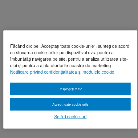
Făcând clic pe „Acceptați toate cookie-urile”, sunteți de acord
cu stocarea cookie-urilor pe dispozitivul dvs. pentru a
îmbunătăți navigarea pe site, pentru a analiza utilizarea site-
ului și pentru a ajuta eforturile noastre de marketing
Notificare privind confidențialitatea și modulele cookie
Respingeți toate
Accept toate cookie-urile
Setări cookie-uri