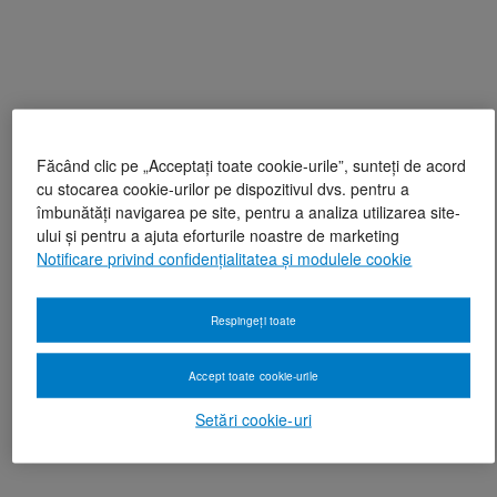
Făcând clic pe „Acceptați toate cookie-urile”, sunteți de acord
cu stocarea cookie-urilor pe dispozitivul dvs. pentru a
îmbunătăți navigarea pe site, pentru a analiza utilizarea site-
ului și pentru a ajuta eforturile noastre de marketing
Notificare privind confidențialitatea și modulele cookie
Respingeți toate
Accept toate cookie-urile
Setări cookie-uri