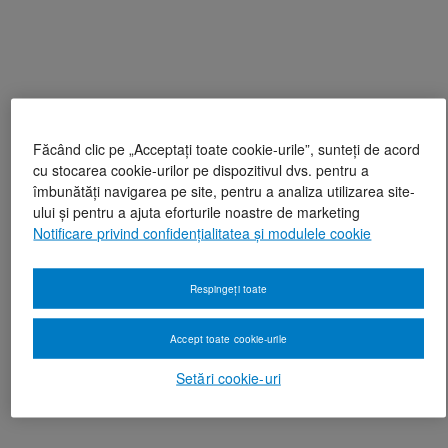
Făcând clic pe „Acceptați toate cookie-urile”, sunteți de acord
cu stocarea cookie-urilor pe dispozitivul dvs. pentru a
îmbunătăți navigarea pe site, pentru a analiza utilizarea site-
ului și pentru a ajuta eforturile noastre de marketing
Notificare privind confidențialitatea și modulele cookie
Respingeți toate
Accept toate cookie-urile
Setări cookie-uri