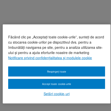
Făcând clic pe „Acceptați toate cookie-urile”, sunteți de acord
cu stocarea cookie-urilor pe dispozitivul dvs. pentru a
îmbunătăți navigarea pe site, pentru a analiza utilizarea site-
ului și pentru a ajuta eforturile noastre de marketing
Notificare privind confidențialitatea și modulele cookie
Respingeți toate
Accept toate cookie-urile
Setări cookie-uri