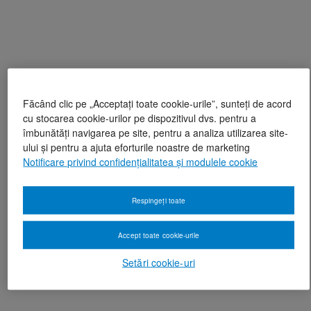
Făcând clic pe „Acceptați toate cookie-urile”, sunteți de acord
cu stocarea cookie-urilor pe dispozitivul dvs. pentru a
îmbunătăți navigarea pe site, pentru a analiza utilizarea site-
ului și pentru a ajuta eforturile noastre de marketing
Notificare privind confidențialitatea și modulele cookie
Respingeți toate
Accept toate cookie-urile
Setări cookie-uri