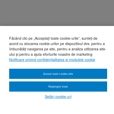
Făcând clic pe „Acceptați toate cookie-urile”, sunteți de
acord cu stocarea cookie-urilor pe dispozitivul dvs. pentru a
îmbunătăți navigarea pe site, pentru a analiza utilizarea site-
ului și pentru a ajuta eforturile noastre de marketing
Notificare privind confidențialitatea și modulele cookie
Accept toate cookie-urile
Respingeți toate
Setări cookie-uri