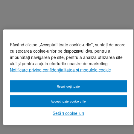
Făcând clic pe „Acceptați toate cookie-urile”, sunteți de acord
cu stocarea cookie-urilor pe dispozitivul dvs. pentru a
îmbunătăți navigarea pe site, pentru a analiza utilizarea site-
ului și pentru a ajuta eforturile noastre de marketing
Notificare privind confidențialitatea și modulele cookie
Respingeți toate
Accept toate cookie-urile
Setări cookie-uri