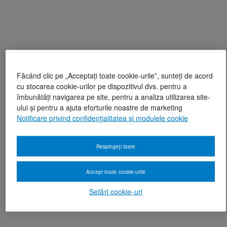
Făcând clic pe „Acceptați toate cookie-urile”, sunteți de acord
cu stocarea cookie-urilor pe dispozitivul dvs. pentru a
îmbunătăți navigarea pe site, pentru a analiza utilizarea site-
ului și pentru a ajuta eforturile noastre de marketing
Notificare privind confidențialitatea și modulele cookie
Respingeți toate
Accept toate cookie-urile
Setări cookie-uri