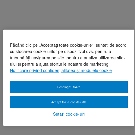
Făcând clic pe „Acceptați toate cookie-urile”, sunteți de acord
cu stocarea cookie-urilor pe dispozitivul dvs. pentru a
îmbunătăți navigarea pe site, pentru a analiza utilizarea site-
ului și pentru a ajuta eforturile noastre de marketing
Notificare privind confidențialitatea și modulele cookie
Respingeți toate
Accept toate cookie-urile
Setări cookie-uri