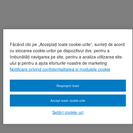
Făcând clic pe „Acceptați toate cookie-urile”, sunteți de acord
cu stocarea cookie-urilor pe dispozitivul dvs. pentru a
îmbunătăți navigarea pe site, pentru a analiza utilizarea site-
ului și pentru a ajuta eforturile noastre de marketing
Notificare privind confidențialitatea și modulele cookie
Respingeți toate
Accept toate cookie-urile
Setări cookie-uri