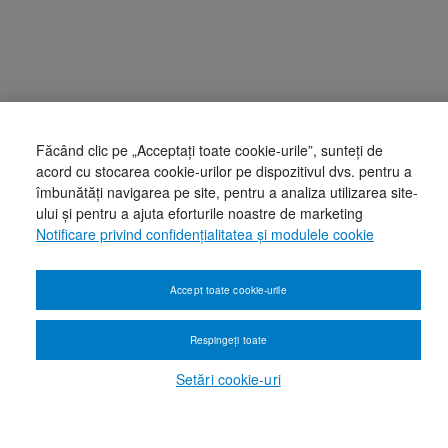
Făcând clic pe „Acceptați toate cookie-urile”, sunteți de
acord cu stocarea cookie-urilor pe dispozitivul dvs. pentru a
îmbunătăți navigarea pe site, pentru a analiza utilizarea site-
ului și pentru a ajuta eforturile noastre de marketing
Notificare privind confidențialitatea și modulele cookie
Accept toate cookie-urile
Respingeți toate
Setări cookie-uri