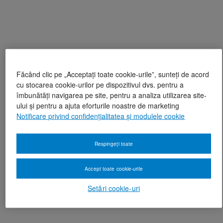
Făcând clic pe „Acceptați toate cookie-urile”, sunteți de acord
cu stocarea cookie-urilor pe dispozitivul dvs. pentru a
îmbunătăți navigarea pe site, pentru a analiza utilizarea site-
ului și pentru a ajuta eforturile noastre de marketing
Notificare privind confidențialitatea și modulele cookie
Respingeți toate
Accept toate cookie-urile
Setări cookie-uri