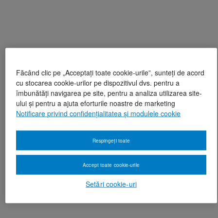
Făcând clic pe „Acceptați toate cookie-urile”, sunteți de acord
cu stocarea cookie-urilor pe dispozitivul dvs. pentru a
îmbunătăți navigarea pe site, pentru a analiza utilizarea site-
ului și pentru a ajuta eforturile noastre de marketing
Notificare privind confidențialitatea și modulele cookie
Respingeți toate
Accept toate cookie-urile
Setări cookie-uri