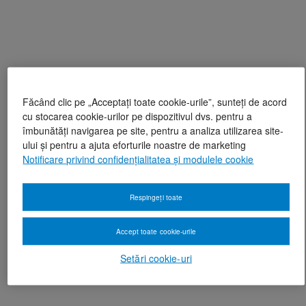
Făcând clic pe „Acceptați toate cookie-urile”, sunteți de acord
cu stocarea cookie-urilor pe dispozitivul dvs. pentru a
îmbunătăți navigarea pe site, pentru a analiza utilizarea site-
ului și pentru a ajuta eforturile noastre de marketing
Notificare privind confidențialitatea și modulele cookie
Respingeți toate
Accept toate cookie-urile
Setări cookie-uri