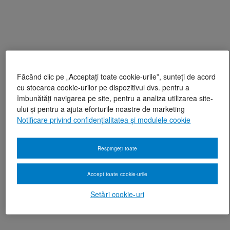
Făcând clic pe „Acceptați toate cookie-urile”, sunteți de acord
cu stocarea cookie-urilor pe dispozitivul dvs. pentru a
îmbunătăți navigarea pe site, pentru a analiza utilizarea site-
ului și pentru a ajuta eforturile noastre de marketing
Notificare privind confidențialitatea și modulele cookie
Respingeți toate
Accept toate cookie-urile
Setări cookie-uri