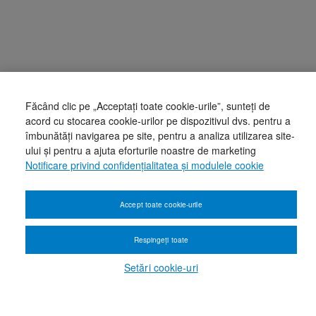
Făcând clic pe „Acceptați toate cookie-urile”, sunteți de
acord cu stocarea cookie-urilor pe dispozitivul dvs. pentru a
îmbunătăți navigarea pe site, pentru a analiza utilizarea site-
ului și pentru a ajuta eforturile noastre de marketing
Notificare privind confidențialitatea și modulele cookie
Accept toate cookie-urile
Respingeți toate
Setări cookie-uri