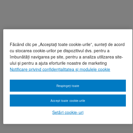
Făcând clic pe „Acceptați toate cookie-urile”, sunteți de acord
cu stocarea cookie-urilor pe dispozitivul dvs. pentru a
îmbunătăți navigarea pe site, pentru a analiza utilizarea site-
ului și pentru a ajuta eforturile noastre de marketing
Notificare privind confidențialitatea și modulele cookie
Respingeți toate
Accept toate cookie-urile
Setări cookie-uri