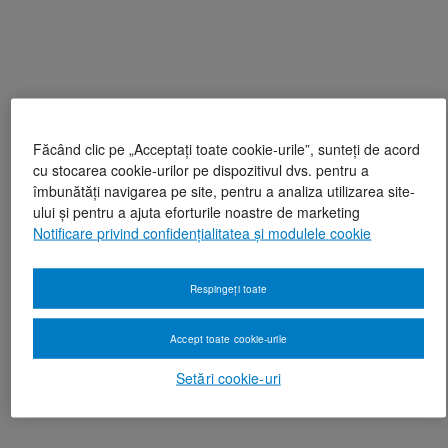
Făcând clic pe „Acceptați toate cookie-urile”, sunteți de acord
cu stocarea cookie-urilor pe dispozitivul dvs. pentru a
îmbunătăți navigarea pe site, pentru a analiza utilizarea site-
ului și pentru a ajuta eforturile noastre de marketing
Notificare privind confidențialitatea și modulele cookie
Respingeți toate
Accept toate cookie-urile
Setări cookie-uri