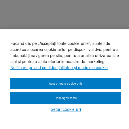
Făcând clic pe „Acceptați toate cookie-urile”, sunteți de
acord cu stocarea cookie-urilor pe dispozitivul dvs. pentru a
îmbunătăți navigarea pe site, pentru a analiza utilizarea site-
ului și pentru a ajuta eforturile noastre de marketing
Notificare privind confidențialitatea și modulele cookie
Accept toate cookie-urile
Respingeți toate
Setări cookie-uri