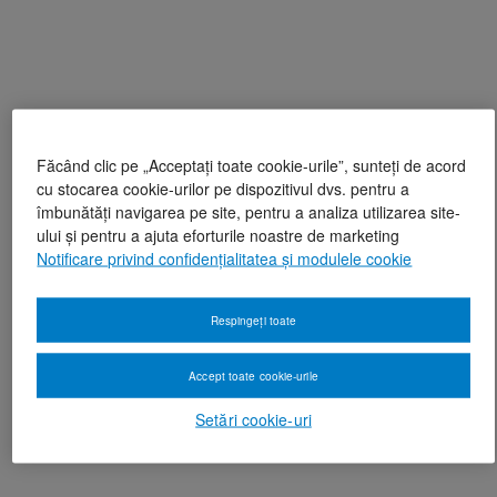
Făcând clic pe „Acceptați toate cookie-urile”, sunteți de acord
cu stocarea cookie-urilor pe dispozitivul dvs. pentru a
îmbunătăți navigarea pe site, pentru a analiza utilizarea site-
ului și pentru a ajuta eforturile noastre de marketing
Notificare privind confidențialitatea și modulele cookie
Respingeți toate
Accept toate cookie-urile
Setări cookie-uri