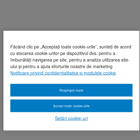
Făcând clic pe „Acceptați toate cookie-urile”, sunteți de acord
cu stocarea cookie-urilor pe dispozitivul dvs. pentru a
îmbunătăți navigarea pe site, pentru a analiza utilizarea site-
ului și pentru a ajuta eforturile noastre de marketing
Notificare privind confidențialitatea și modulele cookie
Respingeți toate
Accept toate cookie-urile
Setări cookie-uri