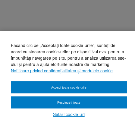
Făcând clic pe „Acceptați toate cookie-urile”, sunteți de
acord cu stocarea cookie-urilor pe dispozitivul dvs. pentru a
îmbunătăți navigarea pe site, pentru a analiza utilizarea site-
ului și pentru a ajuta eforturile noastre de marketing
Notificare privind confidențialitatea și modulele cookie
Accept toate cookie-urile
Respingeți toate
Setări cookie-uri