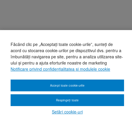
Făcând clic pe „Acceptați toate cookie-urile”, sunteți de
acord cu stocarea cookie-urilor pe dispozitivul dvs. pentru a
îmbunătăți navigarea pe site, pentru a analiza utilizarea site-
ului și pentru a ajuta eforturile noastre de marketing
Notificare privind confidențialitatea și modulele cookie
Accept toate cookie-urile
Respingeți toate
Setări cookie-uri