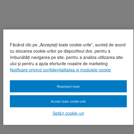
Făcând clic pe „Acceptați toate cookie-urile”, sunteți de acord
cu stocarea cookie-urilor pe dispozitivul dvs. pentru a
îmbunătăți navigarea pe site, pentru a analiza utilizarea site-
ului și pentru a ajuta eforturile noastre de marketing
Notificare privind confidențialitatea și modulele cookie
Respingeți toate
Accept toate cookie-urile
Setări cookie-uri