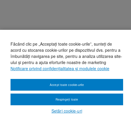
Făcând clic pe „Acceptați toate cookie-urile”, sunteți de
acord cu stocarea cookie-urilor pe dispozitivul dvs. pentru a
îmbunătăți navigarea pe site, pentru a analiza utilizarea site-
ului și pentru a ajuta eforturile noastre de marketing
Notificare privind confidențialitatea și modulele cookie
Accept toate cookie-urile
Respingeți toate
Setări cookie-uri