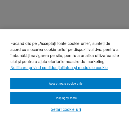
Făcând clic pe „Acceptați toate cookie-urile”, sunteți de
acord cu stocarea cookie-urilor pe dispozitivul dvs. pentru a
îmbunătăți navigarea pe site, pentru a analiza utilizarea site-
ului și pentru a ajuta eforturile noastre de marketing
Notificare privind confidențialitatea și modulele cookie
Accept toate cookie-urile
Respingeți toate
Setări cookie-uri