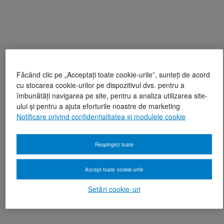
Făcând clic pe „Acceptați toate cookie-urile”, sunteți de acord
cu stocarea cookie-urilor pe dispozitivul dvs. pentru a
îmbunătăți navigarea pe site, pentru a analiza utilizarea site-
ului și pentru a ajuta eforturile noastre de marketing
Notificare privind confidențialitatea și modulele cookie
Respingeți toate
Accept toate cookie-urile
Setări cookie-uri